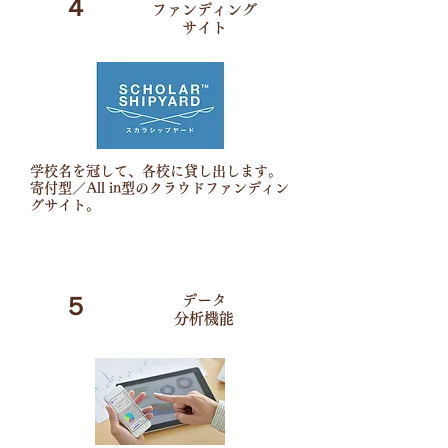
４
ファンディング
​サイト
学校名を冠して、各校に貸し出します。
寄付型／All in型のクラウドファンディン
グサイト。
５
データ
​分析機能