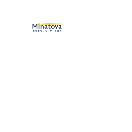
●
お問合せ
以下のフォームよりお問い合わせください。すべて
必須項目となっています。
お問い合わせいただいてから、一両日中にご連絡を
させていただきます。
（弊社への営業に関してはご返信できない場合がご
ざいます）
組織名／お名前
メールアドレス
電話番号
件名