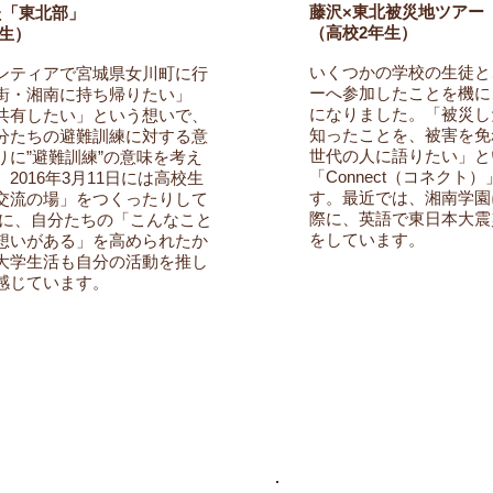
藤沢×東北被災地ツアー
た「東北部」
（高校2年生）
生）
いくつかの学校の生徒と
ンティアで宮城県女川町に行
ーへ参加したことを機に
街・湘南に持ち帰りたい」
になりました。「被災し
共有したい」という想いで、
知ったことを、被害を免
分たちの避難訓練に対する意
世代の人に語りたい」と
に”避難訓練”の意味を考え
「Connect（コネク
2016年3月11日には高校生
す。最近では、湘南学園
交流の場」をつくったりして
際に、英語で東日本大震
ちに、自分たちの「こんなこと
をしています。
想いがある」を高められたか
大学生活も自分の活動を推し
感じています。