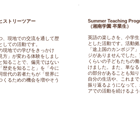
Summer Teaching Prog
ヒストリーツアー
（湘南学園 卒業生）
英語の楽しさを、小学生
つ、現地での交流を通して歴
とした活動です。活動拠
としての活動です。
「途上国のカンボジア」
の現地での学びをきっかけ
ジがありませんでした。
見方」が変わる体験をしまし
くらいの子どもたちの働
と知ることで、偏見ではない
けました。また、単なる
「歴史を知ること」を「今に
の部分があることも知り
同世代の若者たちが「世界に
自分の生活や、これまで
つくるための機会を増やそう
振り返るようになって、
アでの活動を続けるよう