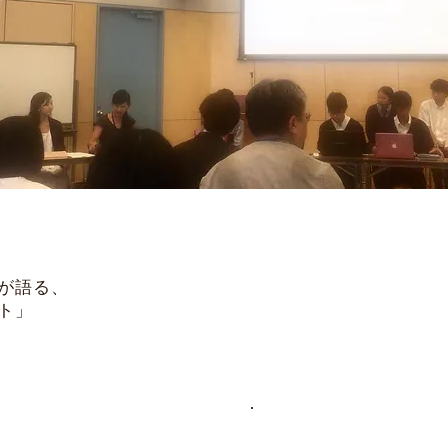
が語る、
ト」