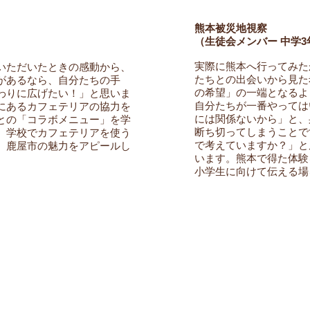
熊本被災地視察
（生徒会メンバー 中学3
実際に熊本へ行ってみた
いただいたときの感動から、
たちとの出会いから見た
があるなら、自分たちの手
の希望」の一端となるよ
わりに広げたい！」と思いま
自分たちが一番やっては
にあるカフェテリアの協力を
には関係ないから」と、
との「コラボメニュー」を学
断ち切ってしまうことで
。学校でカフェテリアを使う
で考えていますか？」と
、鹿屋市の魅力をアピールし
います。熊本で得た体験
小学生に向けて伝える場