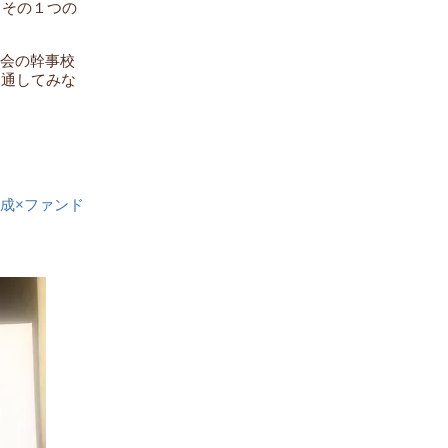
。その１つの
。
会の幹事校
を通してみな
成×ファンド