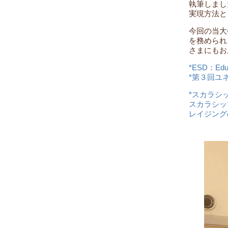
執筆しまし
実現方法と
今回の当大
を務められ
さまにもお
*ESD：Edu
*第３回ユ
*スカラシ
​スカラシ
レイジング