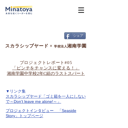
シェア
スカラシップヤード ×
湘南学園
学校法人
プロジェクトレポート#05
「ピンチをチャンスに変える！」
湘南学園中学校2年C組のラストスパート
▼リンク集
スカラシップヤード「ゴミ箱を一人にしない
で～Don't leave me alone!～」​
プロジェクトインタビュー 「Seaside
Story」トップページ