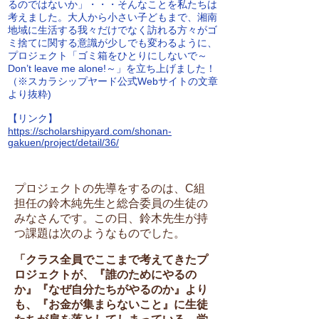
るのではないか」・・・そんなことを私たちは
考えました。大人から小さい子どもまで、湘南
地域に生活する我々だけでなく訪れる方々がゴ
ミ捨てに関する意識が少しでも変わるように、
プロジェクト「ゴミ箱をひとりにしないで～
Don’t leave me alone!～」を立ち上げました！
（※スカラシップヤード公式Webサイトの文章
より抜粋)
​【リンク】
https://scholarshipyard.com/shonan-
gakuen/project/detail/36/
プロジェクトの先導をするのは、C組
担任の鈴木純先生と総合委員の生徒の
みなさんです。この日、鈴木先生が持
つ課題は次のようなものでした。
「クラス全員でここまで考えてきたプ
ロジェクトが、『誰のためにやるの
か』『なぜ自分たちがやるのか』より
も、『お金が集まらないこと』に生徒