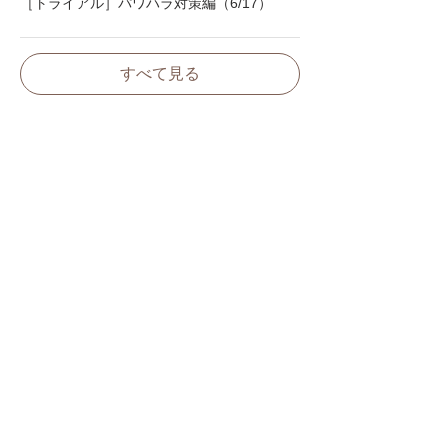
［トライアル］パワハラ対策編（6/17）
すべて見る
チケット詳細
販売終了
チケットの種類
参加チケット
価格
￥5,500
消費税込み
※クーポンコードをお持ちの方は、この次のページで
ご入力ください。